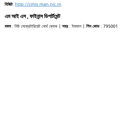
বিজিট
:
http://cmis.man.nic.in
এম আই এস , ফাইনান্স ডিপার্টমেন্ট
মফম
: নিউ সেক্রেটারিয়েট নোর্থ ব্লোক |
সহর
: ইমফাল |
পিন কোড
: 795001