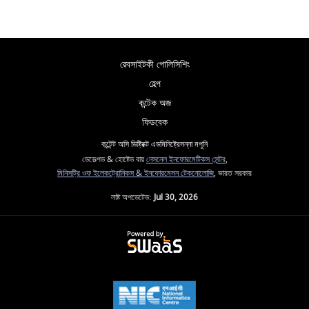
ৱেবসাইটকী পোলিসিশিং
হেল্প
কন্টেক অজ
ফিডবেক
কন্টেন্ট অসি ডিষ্ট্রিক্ট এডমিনিষ্ট্রেসন্না মপুনি
ডেভেল্পড & হোষ্টেড বায়
নেসনেল ইনফোরমেটিকস সেন্টর
,
মিনিসট্রি ওফ ইলেকট্রোনিকস & ইনফোরমেসন টেকনোলোজি
, ভারত সরকার
লাষ্ট অপডেটেড:
Jul 30, 2026