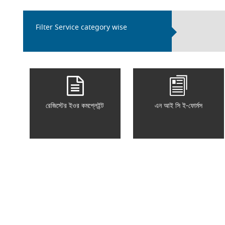
Filter Service category wise
রেজিস্টের ইওর কমপ্লেইন্ট
এন আই সি ই-ফোর্মস