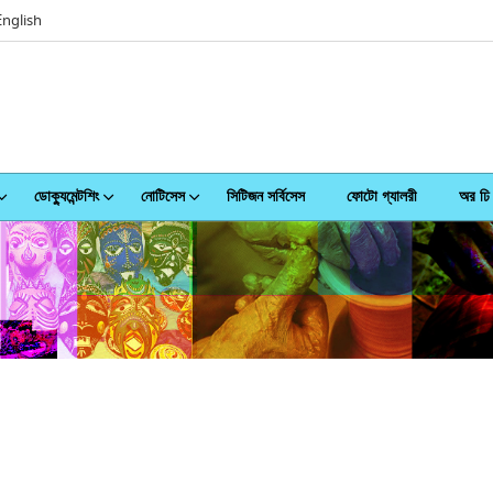
nglish
ডোক্যুমেন্টশিং
নোটিসেস
সিটিজন সর্বিসেস
ফোটো গ্যালরী
অর ঢ