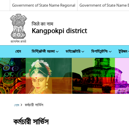
Government of State Name Regional
Government of State Name E
जिले का नाम
Kangpokpi district
হোম
ডিস্ট্রিক্টকী মরমদা
ডাইরেক্টোরি
ডিপার্টমেন্টশিং
টুরিজম
কর্মচারী সার্ভিস
হোম
কর্মচারী সার্ভিস